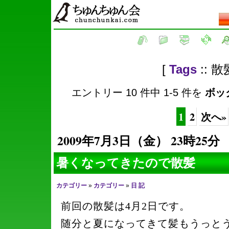
[
Tags
:: 散
エントリー 10 件中 1-5 件を
ボッ
1
2
次へ»
2009年7月3日（金） 23時25分
暑くなってきたので散髪
カテゴリー
»
カテゴリー
»
日 記
前回の散髪は4月2日です。
随分と夏になってきて髪もうっと