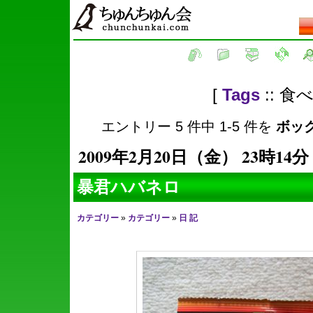
[
Tags
:: 食べ
エントリー 5 件中 1-5 件を
ボッ
2009年2月20日（金） 23時14分
暴君ハバネロ
カテゴリー
»
カテゴリー
»
日 記