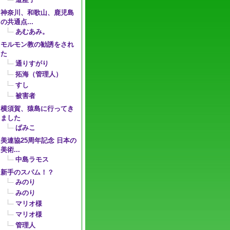
道産子
神奈川、和歌山、鹿児島
の共通点...
あむあみ。
モルモン教の勧誘をされ
た
通りすがり
拓海（管理人）
すし
被害者
横須賀、猿島に行ってき
ました
ぱみこ
美連協25周年記念 日本の
美術...
中島ラモス
新手のスパム！？
みのり
みのり
マリオ様
マリオ様
管理人