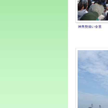
神輿勢揃い全景