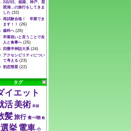
2泊3日、姫路、神戸、琵
琶湖…の旅行をしてきま
(32)
した
再試験合格！ 卒業でき
(26)
ます！！
(26)
歯科へ
卒業祝いと言うことで友
(25)
人と食事へ
(24)
四畳半神話大系
アクセシビリティについ
(23)
て考える
(22)
初恋彗星
タグ
ダイエット
就活
美術
卒研
散髪
旅行
食べ物
数
選挙
電車
小