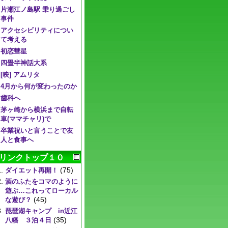
片瀬江ノ島駅 乗り過ごし
事件
アクセシビリティについ
て考える
初恋彗星
四畳半神話大系
[映] アムリタ
4月から何が変わったのか
歯科へ
茅ヶ崎から横浜まで自転
車(ママチャリ)で
卒業祝いと言うことで友
人と食事へ
リンクトップ１０
(75)
ダイエット再開！
酒のふたをコマのように
遊ぶ…これってローカル
(45)
な遊び？
琵琶湖キャンプ in近江
(35)
八幡 ３泊４日