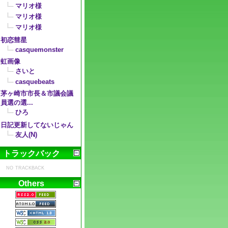
マリオ様
マリオ様
マリオ様
初恋彗星
casquemonster
虹画像
さいと
casquebeats
茅ヶ崎市市長＆市議会議
員選の選...
ひろ
日記更新してないじゃん
友人(N)
トラックバック
no trackback
Others