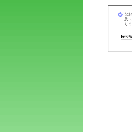
なお
及（
り