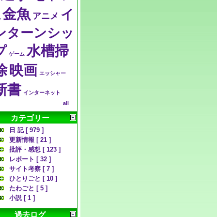
金魚
イ
アニメ
説
ンターンシッ
水槽掃
プ
ゲーム
除
映画
エッシャー
新書
インターネット
all
カテゴリー
日 記 [ 979 ]
更新情報 [ 21 ]
批評・感想 [ 123 ]
レポート [ 32 ]
サイト考察 [ 7 ]
ひとりごと [ 10 ]
たわごと [ 5 ]
小説 [ 1 ]
過去ログ