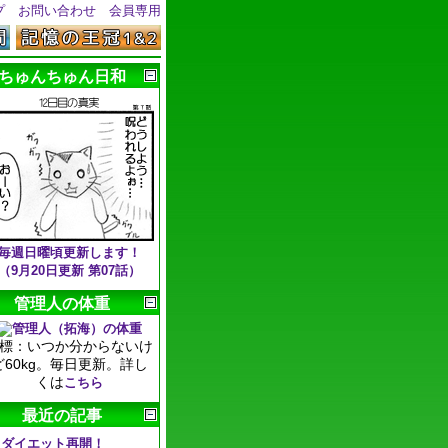
プ
お問い合わせ
会員専用
ちゅんちゅん日和
毎週日曜頃更新します！
（9月20日更新 第07話）
管理人の体重
標：いつか分からないけ
ど60kg。毎日更新。詳し
くは
こちら
最近の記事
ダイエット再開！