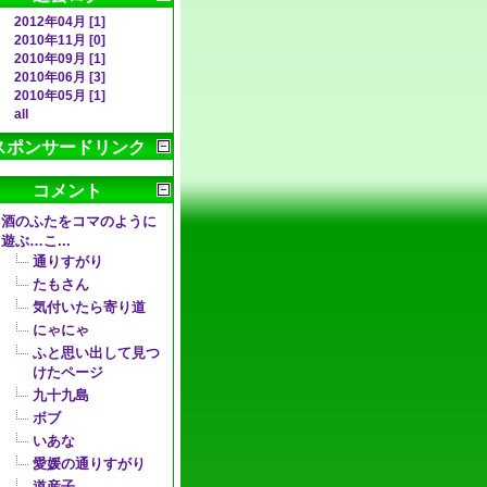
2012年04月 [1]
2010年11月 [0]
2010年09月 [1]
2010年06月 [3]
2010年05月 [1]
all
スポンサードリンク
コメント
酒のふたをコマのように
遊ぶ…こ...
通りすがり
たもさん
気付いたら寄り道
にゃにゃ
ふと思い出して見つ
けたページ
九十九島
ボブ
いあな
愛媛の通りすがり