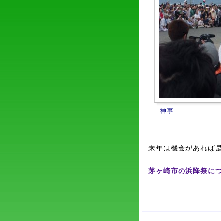
神事
来年は機会があれば
茅ヶ崎市の浜降祭に