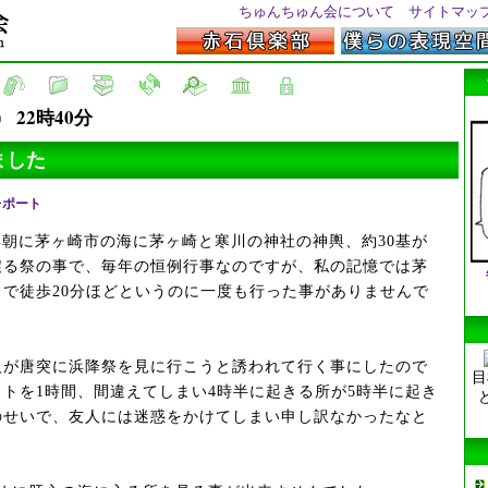
ちゅんちゅん会について
サイトマッ
） 22時40分
ました
レポート
朝に茅ヶ崎市の海に茅ヶ崎と寒川の神社の神輿、約30基が
戻る祭の事で、毎年の恒例行事なのですが、私の記憶では茅
で徒歩20分ほどというのに一度も行った事がありませんで
人が唐突に浜降祭を見に行こうと誘われて行く事にしたので
目
トを1時間、間違えてしまい4時半に起きる所が5時半に起き
のせいで、友人には迷惑をかけてしまい申し訳なかったなと